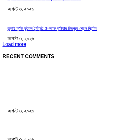
আগস্ট ৩, ২০২৬
জুলাই স্মৃতি ফুটবল টুর্নামেন্ট উপলক্ষে কুষ্টিয়ার মিরপুরে প্রেস ব্রিফিং
আগস্ট ৩, ২০২৬
Load more
RECENT COMMENTS
EDITOR PICKS
সম্পত্তি দান করলেও জীবদ্দশায় ভোগদখলের অধিকার থাকবে
আগস্ট ৩, ২০২৬
বিরোধী দলের নেতারা শেখ হাসিনার ভাষায় কথা বলছেন: মির্জা ফখরুল
আগস্ট ৩, ২০২৬