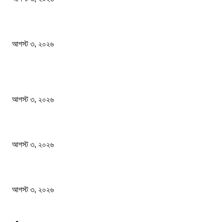
স্থানীয় সরকার নির্বাচনের প্রস্তুতি চলছে : ইসি সচিব
আগস্ট ৩, ২০২৬
POPULAR POSTS
সম্পত্তি দান করলেও জীবদ্দশায় ভোগদখলের অধিকার থাকবে
আগস্ট ৩, ২০২৬
বিরোধী দলের নেতারা শেখ হাসিনার ভাষায় কথা বলছেন: মির্জা ফখরুল
আগস্ট ৩, ২০২৬
স্থানীয় সরকার নির্বাচনের প্রস্তুতি চলছে : ইসি সচিব
আগস্ট ৩, ২০২৬
POPULAR CATEGORY
সর্বশেষ
132