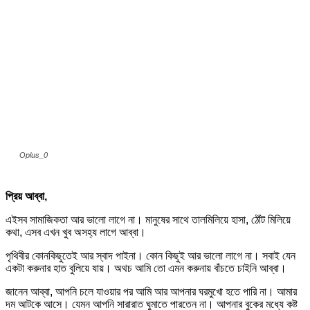
Oplus_0
প্রিয় আব্বা,
এইসব সামাজিকতা আর ভালো লাগে না। মানুষের সাথে তালমিলিয়ে হাসা, ঠোঁট মিলিয়ে
কথা, এসব এখন খুব অসহ্য লাগে আব্বা।
পৃথিবীর কোনকিছুতেই আর স্বাদ পাইনা। কোন কিছুই আর ভালো লাগে না। সবাই যেন
একটা করুনার হাত বুলিয়ে যায়। অথচ আমি তো এমন করুনায় বাঁচতে চাইনি আব্বা।
জানেন আব্বা, আপনি চলে যাওয়ার পর আমি আর আপনার ঘরমুখো হতে পারি না। আমার
দম আটকে আসে। যেমন আপনি সারারাত ঘুমাতে পারতেন না। আপনার বুকের মধ্যে কষ্ট