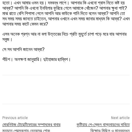
হতো। এখন আমার ওমন হয়। দমবন্ধ লাগে। আপনার কি এখনো শ্বাস নিতে কষ্ট হয়
আব্বা? আপনি কি এখনো ইনহিলার ফুরিয়ে গেলে আমাকে খোঁজেন? আপনার ক্ষুধা পাই?
মাঝ রাতে বেশি পিপাসা পেলে আপনি আর কাউকে পানি দিতে বলেন আব্বা? আপনি তো
সব সময় সময় জানতে চাইতেন, আপনার ওখানে এখন সময় জানার মাধ্যম কি আব্বা? এখন
আপনার সময় কাটে কেমন করে?
এসব অনেক প্রশ্ন আর না বলা উত্তরের নিচে প্রতি মুহূর্তে চাপা পড়ে মরে যায় আপনার
সবুজ।
সে সব আপনি জানেন আব্বা?
পঁচিশ। অলক্ষণা জানুয়ারি। দুইহাজার ছাব্বিশ।
Previous article
Next article
মোরনিউজ টোয়েন্টিফোরের সম্পাদকের বাবার
কুষ্টিয়ায় পে-স্কেল বাস্তবায়নের দাবিতে
মৃত্যুতে প্রেসক্লাব নেতৃবৃন্দের শোক
বিক্ষোভ মিছিল ও মানববন্ধন