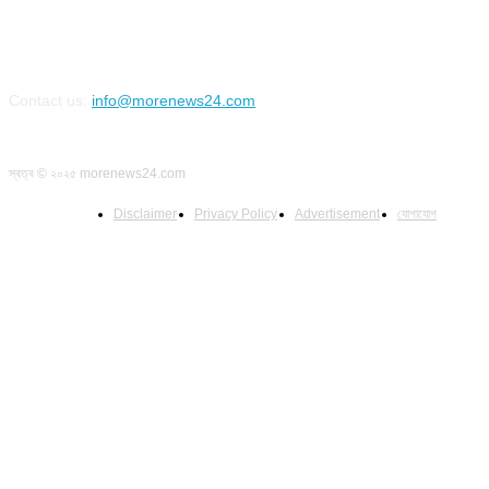
Contact us:
info@morenews24.com
স্বত্ব © ২০২৫ morenews24.com
Disclaimer
Privacy Policy
Advertisement
যোগাযোগ