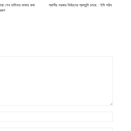
ারা শেখ হাসিনার ভাষায় কথা
স্থানীয় সরকার নির্বাচনের প্রস্তুতি চলছে : ইসি সচিব
খরুল
Name:*
Email:*