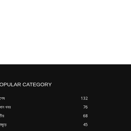
OPULAR CATEGORY
বশেষ
132
রধান খবর
76
তীয়
68
শজুড়ে
45