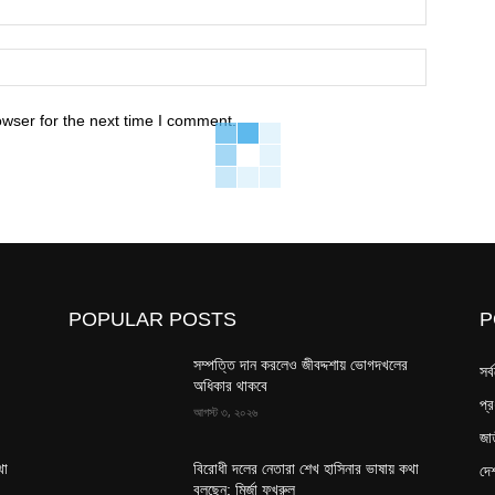
Website:
owser for the next time I comment.
POPULAR POSTS
P
সম্পত্তি দান করলেও জীবদ্দশায় ভোগদখলের
সর্
অধিকার থাকবে
প্
আগস্ট ৩, ২০২৬
জা
দে
থা
বিরোধী দলের নেতারা শেখ হাসিনার ভাষায় কথা
বলছেন: মির্জা ফখরুল