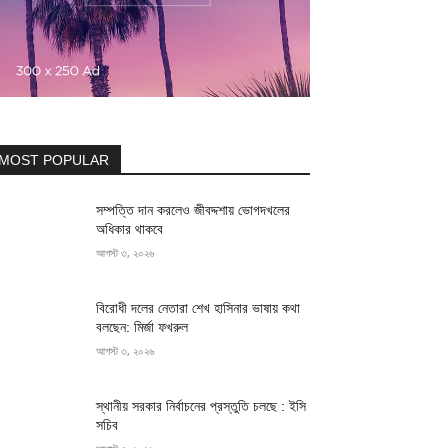
MOST POPULAR
সম্পত্তি দান করলেও জীবদ্দশায় ভোগদখলের
অধিকার থাকবে
আগস্ট ৩, ২০২৬
বিরোধী দলের নেতারা শেখ হাসিনার ভাষায় কথা
বলছেন: মির্জা ফখরুল
আগস্ট ৩, ২০২৬
স্থানীয় সরকার নির্বাচনের প্রস্তুতি চলছে : ইসি
সচিব