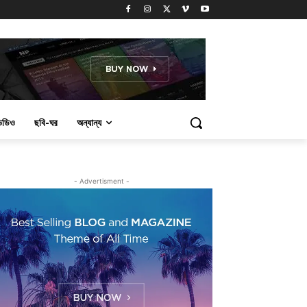
িডিও
ছবি-ঘর
অন্যান্য
- Advertisment -