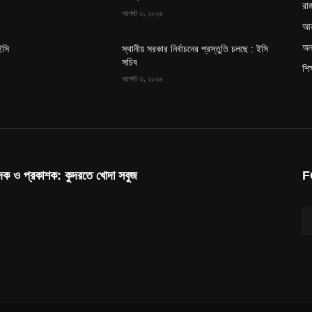
রা
আগস্ট ৩, ২০২৬
আন
অন্
ইসি
স্থানীয় সরকার নির্বাচনের প্রস্তুতি চলছে : ইসি
সচিব
শিক
আগস্ট ৩, ২০২৬
াদক ও প্রকাশক: কুদরতে খোদা সবুজ
F