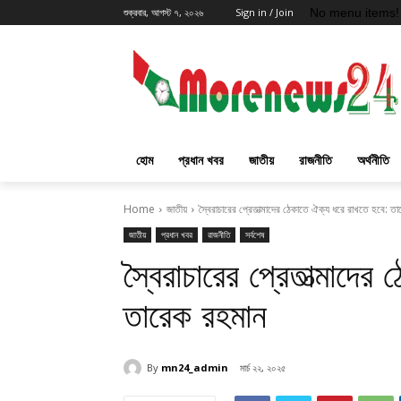
No menu items!
শুক্রবার, আগস্ট ৭, ২০২৬
Sign in / Join
হোম
প্রধান খবর
জাতীয়
রাজনীতি
অর্থনীতি
Home
জাতীয়
স্বৈরাচারের প্রেতাত্মাদের ঠেকাতে ঐক্য ধরে রাখতে হবে: ত
জাতীয়
প্রধান খবর
রাজনীতি
সর্বশেষ
স্বৈরাচারের প্রেতাত্মাদে
তারেক রহমান
By
mn24_admin
মার্চ ২২, ২০২৫