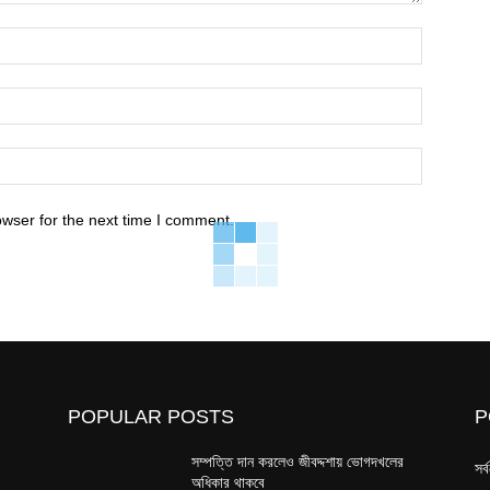
Name:*
Email:*
Website:
owser for the next time I comment.
POPULAR POSTS
P
সম্পত্তি দান করলেও জীবদ্দশায় ভোগদখলের
সর্
অধিকার থাকবে