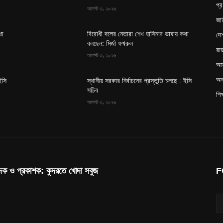
প্
আগস্ট ৩, ২০২৬
জা
দে
থা
বিরোধী দলের নেতারা শেখ হাসিনার ভাষায় কথা
বলছেন: মির্জা ফখরুল
রা
আগস্ট ৩, ২০২৬
আন
অন্
ইসি
স্থানীয় সরকার নির্বাচনের প্রস্তুতি চলছে : ইসি
সচিব
শিক
আগস্ট ৩, ২০২৬
াদক ও প্রকাশক: কুদরতে খোদা সবুজ
F