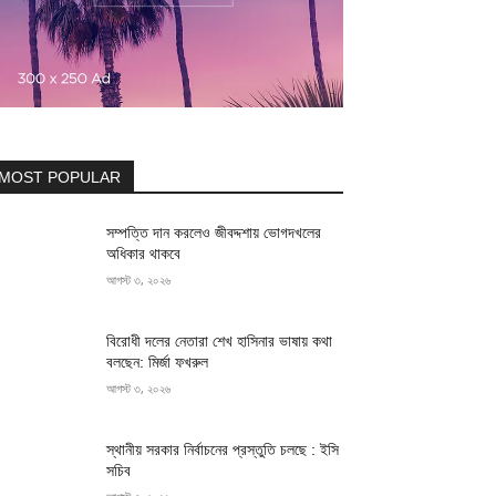
MOST POPULAR
সম্পত্তি দান করলেও জীবদ্দশায় ভোগদখলের
অধিকার থাকবে
আগস্ট ৩, ২০২৬
বিরোধী দলের নেতারা শেখ হাসিনার ভাষায় কথা
বলছেন: মির্জা ফখরুল
আগস্ট ৩, ২০২৬
স্থানীয় সরকার নির্বাচনের প্রস্তুতি চলছে : ইসি
সচিব