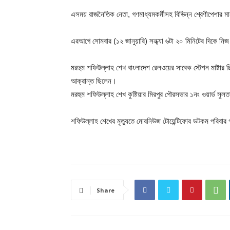
এসময় রাজনৈতিক নেতা, গণমাধ্যমকর্মীসহ বিভিন্ন শ্রেণীপেশার ম
এরআগে সোমবার (১২ জানুয়ারি) সন্ধ্যা ৬টা ২০ মিনিটের দিকে নিজ 
মরহুম শফিউল্লাহ শেখ বাংলাদেশ রেলওয়ের সাবেক স্টেশন মাষ্টা
আক্রান্ত ছিলেন।
মরহুম শফিউল্লাহ শেখ কুষ্টিয়ার মিরপুর পৌরসভার ১নং ওয়ার্ড সু
শফিউল্লাহ শেখের মৃত্যুতে মোরনিউজ টোয়েন্টিফোর ডটকম পরিবা
Share