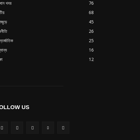
রধান খবর
76
তীয়
68
শজুড়ে
45
জনীতি
26
্তর্জাতিক
25
যান্য
16
্ষা
12
OLLOW US