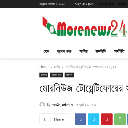
No menu items!
শুক্রবার, আগস্ট ৭, ২০২৬
Sign in / Join
হোম
প্রধান খবর
জাতীয়
রাজনীতি
অর্থনীতি
Home
জাতীয়
মোরনিউজ টোয়েন্টিফোরের সম্পাদকের বাবার মৃত্যু
জাতীয়
প্রধান খবর
সর্বশেষ
মোরনিউজ টোয়েন্টিফোরের সম
By
mn24_admin
জানুয়ারি ১৩, ২০২৬
Share