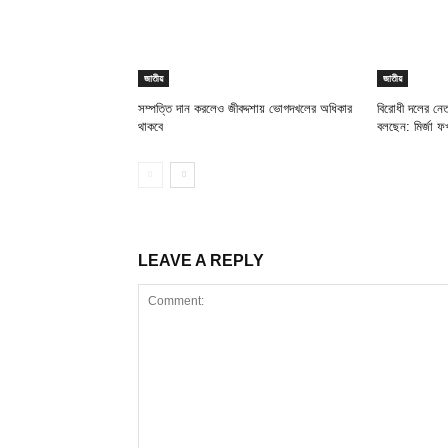
জাতীয়
জাতীয়
সম্পত্তি দান করলেও জীবদ্দশায় ভোগদখলের অধিকার
বিরোধী দলের নেত
থাকবে
বলছেন: মির্জা ফ
LEAVE A REPLY