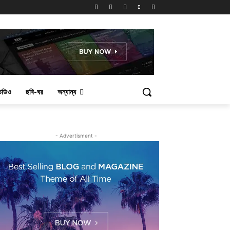
িডিও
ছবি-ঘর
অন্যান্য
- Advertisment -