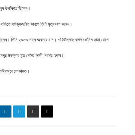
ানুষ উপস্থিত ছিলেন।
বাড়িতে বার্ধক্যজনিত কারণে তিনি মৃত্যুবরণ করেন।
র ছিলেন। তিনি ২০০৬ সালে অবসরে যান। শফিউল্লাহ বার্ধক্যজনিত নানা রোগে
লতানপুর মহল্লার মৃত খেদের আলী শেখের ছেলে।
র গভীরভাবে শোকাহত।