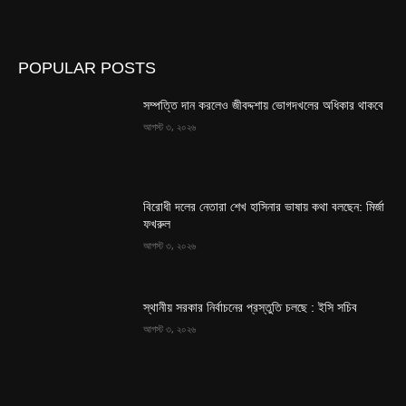
POPULAR POSTS
সম্পত্তি দান করলেও জীবদ্দশায় ভোগদখলের অধিকার থাকবে
আগস্ট ৩, ২০২৬
বিরোধী দলের নেতারা শেখ হাসিনার ভাষায় কথা বলছেন: মির্জা
ফখরুল
আগস্ট ৩, ২০২৬
স্থানীয় সরকার নির্বাচনের প্রস্তুতি চলছে : ইসি সচিব
আগস্ট ৩, ২০২৬