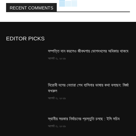
RECENT COMMENTS
EDITOR PICKS
সম্পত্তি দান করলেও জীবদ্দশায় ভোগদখলের অধিকার থাকবে
আগস্ট ৩, ২০২৬
বিরোধী দলের নেতারা শেখ হাসিনার ভাষায় কথা বলছেন: মির্জা
ফখরুল
আগস্ট ৩, ২০২৬
স্থানীয় সরকার নির্বাচনের প্রস্তুতি চলছে : ইসি সচিব
আগস্ট ৩, ২০২৬