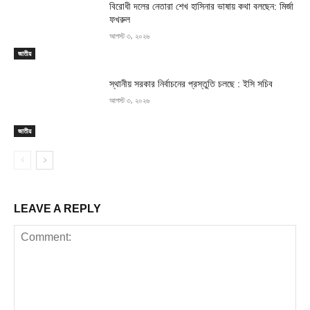
বিরোধী দলের নেতারা শেখ হাসিনার ভাষায় কথা বলছেন: মির্জা
ফখরুল
আগস্ট ৩, ২০২৬
জাতীয়
স্থানীয় সরকার নির্বাচনের প্রস্তুতি চলছে : ইসি সচিব
আগস্ট ৩, ২০২৬
জাতীয়
LEAVE A REPLY