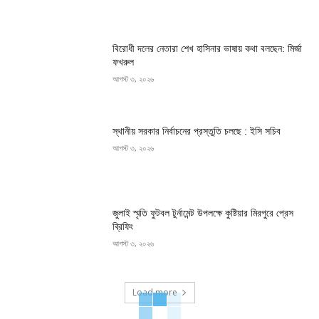
বিরোধী দলের নেতারা শেখ হাসিনার ভাষায় কথা বলছেন: মির্জা
ফখরুল
আগস্ট ৩, ২০২৬
স্থানীয় সরকার নির্বাচনের প্রস্তুতি চলছে : ইসি সচিব
আগস্ট ৩, ২০২৬
জুলাই স্মৃতি ফুটবল টুর্নামেন্ট উপলক্ষে কুষ্টিয়ার মিরপুরে প্রেস
ব্রিফিং
আগস্ট ৩, ২০২৬
Load more