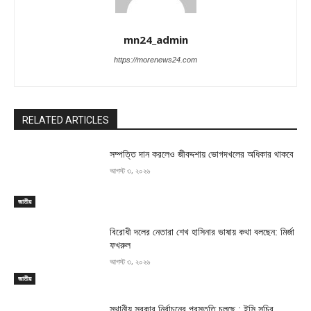
mn24_admin
https://morenews24.com
RELATED ARTICLES
সম্পত্তি দান করলেও জীবদ্দশায় ভোগদখলের অধিকার থাকবে
আগস্ট ৩, ২০২৬
জাতীয়
বিরোধী দলের নেতারা শেখ হাসিনার ভাষায় কথা বলছেন: মির্জা
ফখরুল
আগস্ট ৩, ২০২৬
জাতীয়
স্থানীয় সরকার নির্বাচনের প্রস্তুতি চলছে : ইসি সচিব