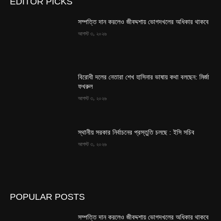
EDITOR PICKS
সম্পত্তি দান করলেও জীবদ্দশায় ভোগদখলের অধিকার থাকবে
আগস্ট ৩, ২০২৬
বিরোধী দলের নেতারা শেখ হাসিনার ভাষায় কথা বলছেন: মির্জা
ফখরুল
আগস্ট ৩, ২০২৬
স্থানীয় সরকার নির্বাচনের প্রস্তুতি চলছে : ইসি সচিব
আগস্ট ৩, ২০২৬
POPULAR POSTS
সম্পত্তি দান করলেও জীবদ্দশায় ভোগদখলের অধিকার থাকবে