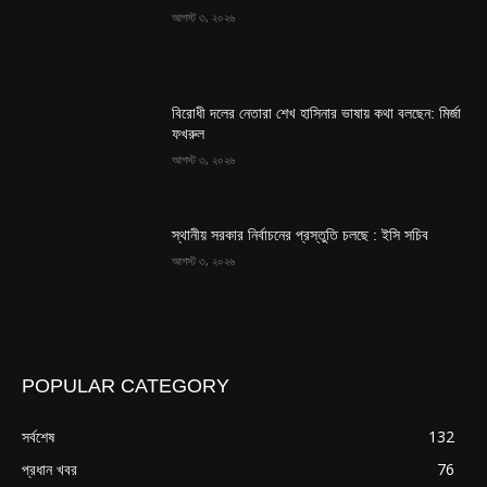
আগস্ট ৩, ২০২৬
বিরোধী দলের নেতারা শেখ হাসিনার ভাষায় কথা বলছেন: মির্জা
ফখরুল
আগস্ট ৩, ২০২৬
স্থানীয় সরকার নির্বাচনের প্রস্তুতি চলছে : ইসি সচিব
আগস্ট ৩, ২০২৬
POPULAR CATEGORY
সর্বশেষ
132
প্রধান খবর
76