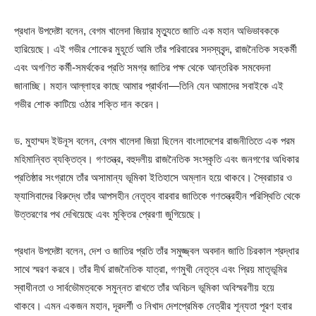
প্রধান উপদেষ্টা বলেন, বেগম খালেদা জিয়ার মৃত্যুতে জাতি এক মহান অভিভাবককে
হারিয়েছে। এই গভীর শোকের মুহূর্তে আমি তাঁর পরিবারের সদস্যবৃন্দ, রাজনৈতিক সহকর্মী
এবং অগণিত কর্মী-সমর্থকের প্রতি সমগ্র জাতির পক্ষ থেকে আন্তরিক সমবেদনা
জানাচ্ছি। মহান আল্লাহর কাছে আমার প্রার্থনা—তিনি যেন আমাদের সবাইকে এই
গভীর শোক কাটিয়ে ওঠার শক্তি দান করেন।
ড. মুহাম্মদ ইউনূস বলেন, বেগম খালেদা জিয়া ছিলেন বাংলাদেশের রাজনীতিতে এক পরম
মহিমান্বিত ব্যক্তিত্ব। গণতন্ত্র, বহুদলীয় রাজনৈতিক সংস্কৃতি এবং জনগণের অধিকার
প্রতিষ্ঠার সংগ্রামে তাঁর অসামান্য ভূমিকা ইতিহাসে অম্লান হয়ে থাকবে। স্বৈরাচার ও
ফ্যাসিবাদের বিরুদ্ধে তাঁর আপসহীন নেতৃত্ব বারবার জাতিকে গণতন্ত্রহীন পরিস্থিতি থেকে
উত্তরণের পথ দেখিয়েছে এবং মুক্তির প্রেরণা জুগিয়েছে।
প্রধান উপদেষ্টা বলেন, দেশ ও জাতির প্রতি তাঁর সমুজ্জ্বল অবদান জাতি চিরকাল শ্রদ্ধার
সাথে স্মরণ করবে। তাঁর দীর্ঘ রাজনৈতিক যাত্রা, গণমুখী নেতৃত্ব এবং প্রিয় মাতৃভূমির
স্বাধীনতা ও সার্বভৌমত্বকে সমুন্নত রাখতে তাঁর অবিচল ভূমিকা অবিস্মরণীয় হয়ে
থাকবে। এমন একজন মহান, দূরদর্শী ও নিখাদ দেশপ্রেমিক নেত্রীর শূন্যতা পূরণ হবার