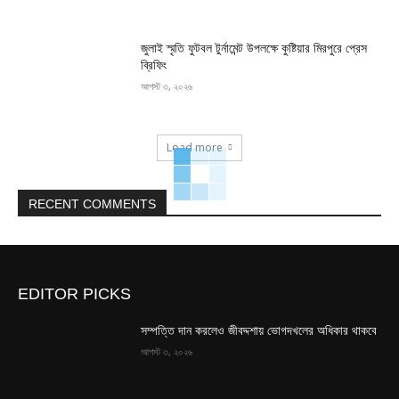
জুলাই স্মৃতি ফুটবল টুর্নামেন্ট উপলক্ষে কুষ্টিয়ার মিরপুরে প্রেস
ব্রিফিং
আগস্ট ৩, ২০২৬
Load more
RECENT COMMENTS
EDITOR PICKS
সম্পত্তি দান করলেও জীবদ্দশায় ভোগদখলের অধিকার থাকবে
আগস্ট ৩, ২০২৬