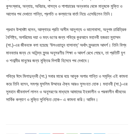
কুসংস্কার, অন্যায়, অবিচার, দাসত্ব ও পাপাচারের অন্ধকার থেকে মানুষকে মুক্তি ও
আলোর পথ দেখাতে শান্তি, প্রগতি ও কল্যাণের বার্তা নিয়ে এসেছিলেন তিনি।
প্রধান উপদেষ্টা বলেন, আল্লাহর প্রতি অসীম আনুগত্য ও ভালোবাসা, অনুপম চারিত্রিক
বৈশিষ্ট্য, অপরিমেয় দয়া ও মহৎ গুণের জন্য পবিত্র কুরআনে মহানবী হজরত মুহাম্মদ
(সা.)-এর জীবনকে বলা হয়েছে ‘উসওয়াতুন হাসানাহ্’ অর্থাৎ সুন্দরতম আদর্শ। তিনি বিশ্ব
মানবতার জন্য যে অনিন্দ্য সুন্দর অনুসরণীয় শিক্ষা ও আদর্শ রেখে গেছেন, তা প্রতিটি যুগ
ও শতাব্দীর মানুষের জন্য মুক্তির দিশারী হিসেবে পথ দেখাবে।
পবিত্র ঈদে মিলাদুন্নবী (সা.) সবার মাঝে বয়ে আনুক অপার শান্তি ও সমৃদ্ধি এই কামনা
করে তিনি বলেন, সমগ্র মুসলিম উম্মাহর ঐক্য আরও সুসংহত হোক। মহানবী (সা.)-এর
সুমহান জীবনাদর্শ লালন ও অনুসরণের মাধ্যমে আমাদের ইহকালীন ও পরকালীন জীবনের
সার্বিক কল্যাণ ও মুক্তি সুনিশ্চিত হোক– এ কামনা করি। আমিন।