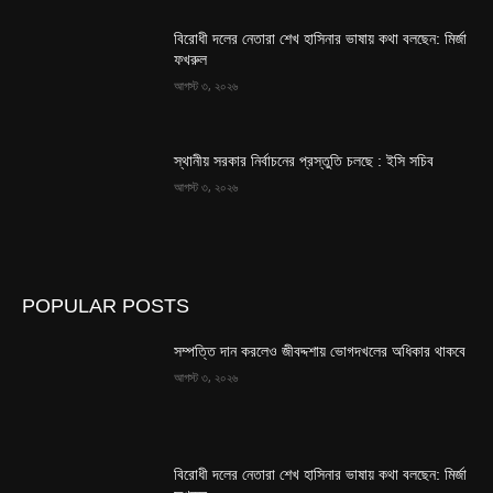
বিরোধী দলের নেতারা শেখ হাসিনার ভাষায় কথা বলছেন: মির্জা
ফখরুল
আগস্ট ৩, ২০২৬
স্থানীয় সরকার নির্বাচনের প্রস্তুতি চলছে : ইসি সচিব
আগস্ট ৩, ২০২৬
POPULAR POSTS
সম্পত্তি দান করলেও জীবদ্দশায় ভোগদখলের অধিকার থাকবে
আগস্ট ৩, ২০২৬
বিরোধী দলের নেতারা শেখ হাসিনার ভাষায় কথা বলছেন: মির্জা