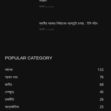
ফখরুল
আগস্ট ৩, ২০২৬
স্থানীয় সরকার নির্বাচনের প্রস্তুতি চলছে : ইসি সচিব
আগস্ট ৩, ২০২৬
POPULAR CATEGORY
সর্বশেষ
132
প্রধান খবর
76
জাতীয়
68
দেশজুড়ে
45
রাজনীতি
26
আন্তর্জাতিক
25