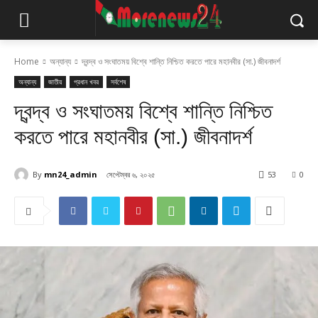
Home
অন্যান্য
দ্বন্দ্ব ও সংঘাতময় বিশ্বে শান্তি নিশ্চিত করতে পারে মহানবীর (সা.) জীবনাদর্শ
অন্যান্য
জাতীয়
প্রধান খবর
সর্বশেষ
দ্বন্দ্ব ও সংঘাতময় বিশ্বে শান্তি নিশ্চিত
করতে পারে মহানবীর (সা.) জীবনাদর্শ
By
mn24_admin
সেপ্টেম্বর ৬, ২০২৫
53
0