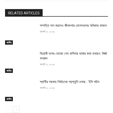
RELATED ARTICLES
সম্পত্তি দান করলেও জীবদ্দশায় ভোগদখলের অধিকার থাকবে
আগস্ট ৩, ২০২৬
জাতীয়
বিরোধী দলের নেতারা শেখ হাসিনার ভাষায় কথা বলছেন: মির্জা
ফখরুল
আগস্ট ৩, ২০২৬
জাতীয়
স্থানীয় সরকার নির্বাচনের প্রস্তুতি চলছে : ইসি সচিব
আগস্ট ৩, ২০২৬
জাতীয়