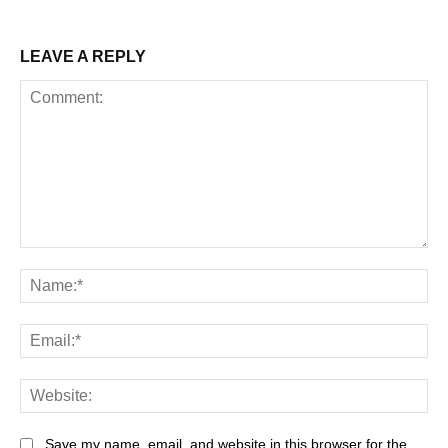
LEAVE A REPLY
Comment:
Na
Ema
Web
Save my name, email, and website in this browser for the