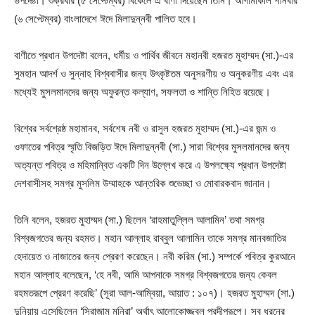
উপদেষ্টা। শুক্রবার (৫ সেপ্টেম্বর) বিকেলে এ বাণী দিয়েছেন তিনি। আগামীকাল শনিবার
(৬ সেপ্টেম্বর) বাংলাদেশে ঈদে মিলাদুন্নবী পালিত হবে।
বাণীতে প্রধান উপদেষ্টা বলেন, ধর্মীয় ও পার্থিব জীবনে মহানবী হজরত মুহাম্মদ (সা.)-এর
সুমহান আদর্শ ও সুন্নাহ বিশ্ববাসীর জন্য উৎকৃষ্টতম অনুসরণীয় ও অনুকরণীয় এবং এর
মধ্যেই মুসলমানদের জন্য অফুরন্ত কল্যাণ, সফলতা ও শান্তি নিহিত রয়েছে।
বিশ্বের সর্বশ্রেষ্ঠ মহামানব, সর্বশেষ নবী ও রাসুল হজরত মুহাম্মদ (সা.)-এর জন্ম ও
ওফাতের পবিত্র স্মৃতি বিজড়িত ঈদে মিলাদুন্নবী (সা.) সারা বিশ্বের মুসলমানদের জন্য
অত্যন্ত পবিত্র ও মহিমান্বিত একটি দিন উল্লেখ করে এ উপলক্ষ্যে প্রধান উপদেষ্টা
দেশবাসীসহ সমগ্র মুসলিম উম্মাহকে আন্তরিক শুভেচ্ছা ও মোবারকবাদ জানান।
তিনি বলেন, হজরত মুহাম্মদ (সা.) ছিলেন ‘রাহমাতুল্লিল আলামিন’ তথা সমগ্র
বিশ্বজগতের জন্য রহমত। মহান আল্লাহ রাব্বুল আলামিন তাকে সমগ্র মানবজাতির
হেদায়েত ও নাজাতের জন্য প্রেরণ করেছেন। নবী করিম (সা.) সম্পর্কে পবিত্র কুরআনে
মহান আল্লাহ বলেছেন, ‘হে নবী, আমি আপনাকে সমগ্র বিশ্বজগতের জন্য কেবল
রহমতরূপে প্রেরণ করেছি’ (সূরা আল-আম্বিয়া, আয়াত : ১০৭)। হজরত মুহাম্মদ (সা.)
দুনিয়ায় এসেছিলেন ‘সিরাজাম মুনিরা’ অর্থাৎ আলোকোজ্জ্বল প্রদীপরূপে। সব ধরনের