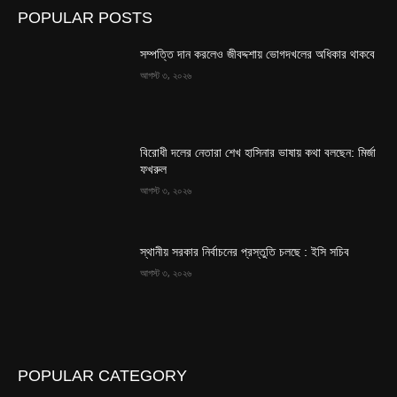
POPULAR POSTS
সম্পত্তি দান করলেও জীবদ্দশায় ভোগদখলের অধিকার থাকবে
আগস্ট ৩, ২০২৬
বিরোধী দলের নেতারা শেখ হাসিনার ভাষায় কথা বলছেন: মির্জা
ফখরুল
আগস্ট ৩, ২০২৬
স্থানীয় সরকার নির্বাচনের প্রস্তুতি চলছে : ইসি সচিব
আগস্ট ৩, ২০২৬
POPULAR CATEGORY