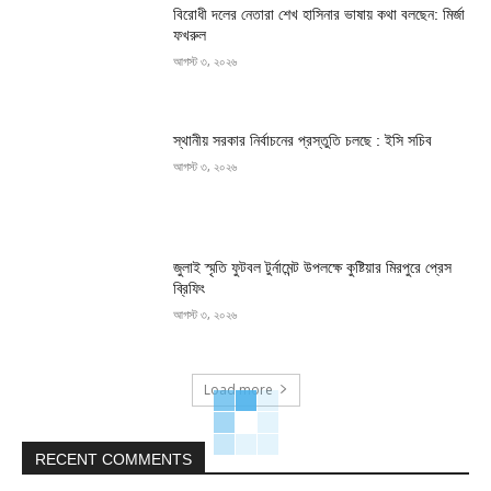
বিরোধী দলের নেতারা শেখ হাসিনার ভাষায় কথা বলছেন: মির্জা
ফখরুল
আগস্ট ৩, ২০২৬
স্থানীয় সরকার নির্বাচনের প্রস্তুতি চলছে : ইসি সচিব
আগস্ট ৩, ২০২৬
জুলাই স্মৃতি ফুটবল টুর্নামেন্ট উপলক্ষে কুষ্টিয়ার মিরপুরে প্রেস
ব্রিফিং
আগস্ট ৩, ২০২৬
Load more
RECENT COMMENTS