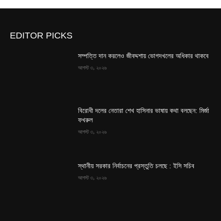
EDITOR PICKS
সম্পত্তি দান করলেও জীবদ্দশায় ভোগদখলের অধিকার থাকবে
আগস্ট ৩, ২০২৬
বিরোধী দলের নেতারা শেখ হাসিনার ভাষায় কথা বলছেন: মির্জা
ফখরুল
আগস্ট ৩, ২০২৬
স্থানীয় সরকার নির্বাচনের প্রস্তুতি চলছে : ইসি সচিব
আগস্ট ৩, ২০২৬