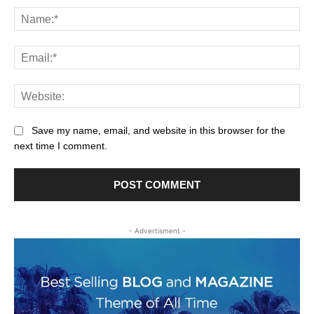
Na
Ema
Web
Save my name, email, and website in this browser for the
next time I comment.
- Advertisment -