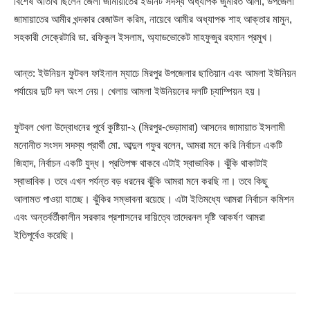
বিশেষ অতিথি ছিলেন জেলা জামায়াতের ইউনিট সদস্য অধ্যাপক জুমারত আলী, উপজেলা
জামায়াতের আমীর খন্দকার রেজাউল করিম, নায়েবে আমীর অধ্যাপক শাহ আক্তার মামুন,
সহকারী সেক্রেটারি ডা. রফিকুল ইসলাম, অ্যাডভোকেট মাহফুজুর রহমান প্রমুখ।
আন্ত: ইউনিয়ন ফুটবল ফাইনাল ম্যাচে মিরপুর উপজেলার ছাতিয়ান এবং আমলা ইউনিয়ন
পর্যায়ের দুটি দল অংশ নেয়। খেলায় আমলা ইউনিয়নের দলটি চ্যাম্পিয়ন হয়।
ফুটবল খেলা উদ্বোধনের পূর্বে কুষ্টিয়া-২ (মিরপুর-ভেড়ামারা) আসনের জামায়াত ইসলামী
মনোনীত সংসদ সদস্য প্রার্থী মো. আব্দুল গফুর বলেন, আমরা মনে করি নির্বাচন একটি
জিহাদ, নির্বাচন একটি যুদ্ধ। প্রতিপক্ষ থাকবে এটাই স্বাভাবিক। ঝুঁকি থাকাটাই
স্বাভাবিক। তবে এখন পর্যন্ত বড় ধরনের ঝুঁকি আমরা মনে করছি না। তবে কিছু
আলামত পাওয়া যাচ্ছে। ঝুঁকির সম্ভাবনা রয়েছে। এটা ইতিমধ্যে আমরা নির্বাচন কমিশন
এবং অন্তর্বর্তীকালীন সরকার প্রশাসনের দায়িত্বে তাদেরনল দৃষ্টি আকর্ষণ আমরা
ইতিপূর্বেও করেছি।