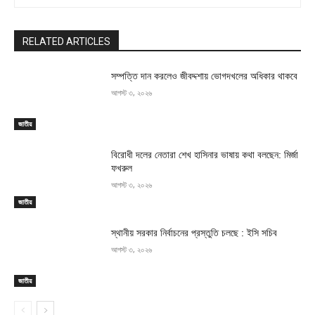
RELATED ARTICLES
সম্পত্তি দান করলেও জীবদ্দশায় ভোগদখলের অধিকার থাকবে
আগস্ট ৩, ২০২৬
জাতীয়
বিরোধী দলের নেতারা শেখ হাসিনার ভাষায় কথা বলছেন: মির্জা
ফখরুল
আগস্ট ৩, ২০২৬
জাতীয়
স্থানীয় সরকার নির্বাচনের প্রস্তুতি চলছে : ইসি সচিব
আগস্ট ৩, ২০২৬
জাতীয়