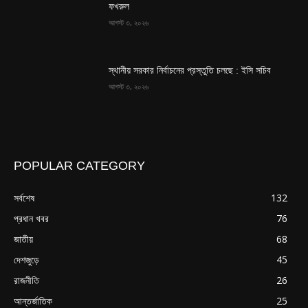
ফখরুল
আগস্ট ৩, ২০২৬
স্থানীয় সরকার নির্বাচনের প্রস্তুতি চলছে : ইসি সচিব
আগস্ট ৩, ২০২৬
POPULAR CATEGORY
সর্বশেষ
132
প্রধান খবর
76
জাতীয়
68
দেশজুড়ে
45
রাজনীতি
26
আন্তর্জাতিক
25