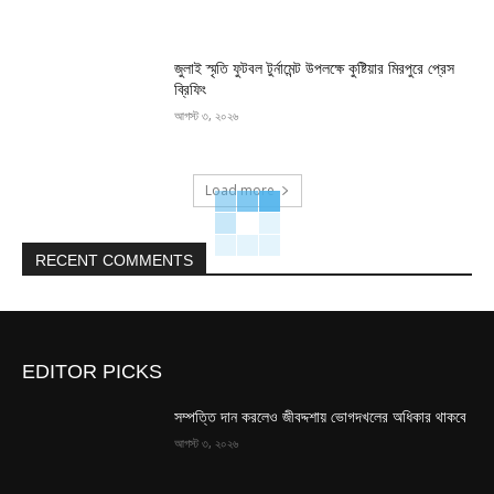
জুলাই স্মৃতি ফুটবল টুর্নামেন্ট উপলক্ষে কুষ্টিয়ার মিরপুরে প্রেস
ব্রিফিং
আগস্ট ৩, ২০২৬
Load more
RECENT COMMENTS
EDITOR PICKS
সম্পত্তি দান করলেও জীবদ্দশায় ভোগদখলের অধিকার থাকবে
আগস্ট ৩, ২০২৬