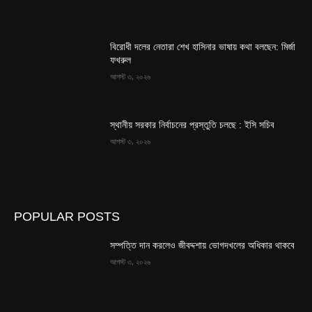
বিরোধী দলের নেতারা শেখ হাসিনার ভাষায় কথা বলছেন: মির্জা
ফখরুল
আগস্ট ৩, ২০২৬
স্থানীয় সরকার নির্বাচনের প্রস্তুতি চলছে : ইসি সচিব
আগস্ট ৩, ২০২৬
POPULAR POSTS
সম্পত্তি দান করলেও জীবদ্দশায় ভোগদখলের অধিকার থাকবে
আগস্ট ৩, ২০২৬