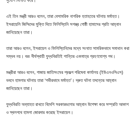
সুযোগ নিশ্চিত করে।
এই তিন মন্ত্রী আরও বলেন, তারা বেসামরিক নাগরিক হতাহতের ঘটনায় মর্মাহত।
ইসরায়েলি জিম্মিদের মুক্তি দিতে ফিলিস্তিনি সশস্ত্র গোষ্ঠী হামাসের প্রতি আহ্বান
জানিয়েছেন তারা।
তারা আরও বলেন, ইসরায়েল ও ফিলিস্তিনিদের মধ্যে সংঘাত সামরিকভাবে সমাধান করা
সম্ভব নয়। বরং দীর্ঘস্থায়ী যুদ্ধবিরতিই শান্তির একমাত্র গ্রহণযোগ্য পথ।
মন্ত্রীরা আরও বলেন, গাজায় জাতিসংঘের প্রকল্প পরিষেবা কার্যালয় (ইউএনওপিএস)
ভবনে হামলার ঘটনায় তারা ‘গভীরভাবে মর্মাহত’। দ্রুত ঘটনা তদন্তের আহ্বান
জানিয়েছেন তারা।
যুদ্ধবিরতি অব্যাহত রাখতে বিদেশি সরকারগুলোর আহ্বান উপেক্ষা করে সম্প্রতি আকাশ
ও স্থলপথে হামলা জোরদার করেছে ইসরায়েল।