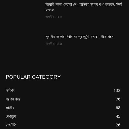
বিরোধী দলের নেতারা শেখ হাসিনার ভাষায় কথা বলছেন: মির্জা
ফখরুল
আগস্ট ৩, ২০২৬
স্থানীয় সরকার নির্বাচনের প্রস্তুতি চলছে : ইসি সচিব
আগস্ট ৩, ২০২৬
POPULAR CATEGORY
সর্বশেষ
132
প্রধান খবর
76
জাতীয়
68
দেশজুড়ে
45
রাজনীতি
26