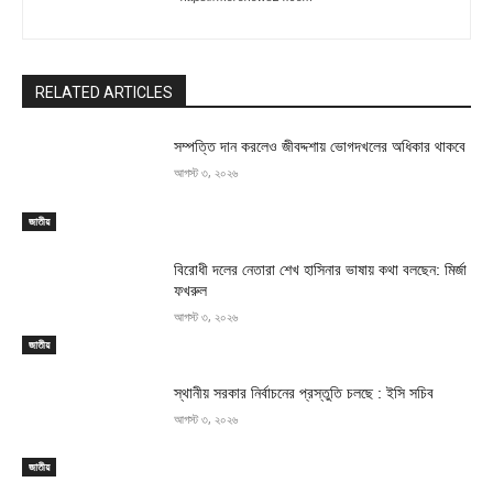
RELATED ARTICLES
সম্পত্তি দান করলেও জীবদ্দশায় ভোগদখলের অধিকার থাকবে
আগস্ট ৩, ২০২৬
জাতীয়
বিরোধী দলের নেতারা শেখ হাসিনার ভাষায় কথা বলছেন: মির্জা
ফখরুল
আগস্ট ৩, ২০২৬
জাতীয়
স্থানীয় সরকার নির্বাচনের প্রস্তুতি চলছে : ইসি সচিব
আগস্ট ৩, ২০২৬
জাতীয়