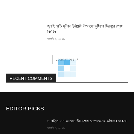
জুলাই স্মৃতি ফুটবল টুর্নামেন্ট উপলক্ষে কুষ্টিয়ার মিরপুরে প্রেস
ব্রিফিং
আগস্ট ৩, ২০২৬
Load more
RECENT COMMENTS
EDITOR PICKS
সম্পত্তি দান করলেও জীবদ্দশায় ভোগদখলের অধিকার থাকবে
আগস্ট ৩, ২০২৬