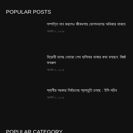
POPULAR POSTS
সম্পত্তি দান করলেও জীবদ্দশায় ভোগদখলের অধিকার থাকবে
আগস্ট ৩, ২০২৬
বিরোধী দলের নেতারা শেখ হাসিনার ভাষায় কথা বলছেন: মির্জা
ফখরুল
আগস্ট ৩, ২০২৬
স্থানীয় সরকার নির্বাচনের প্রস্তুতি চলছে : ইসি সচিব
আগস্ট ৩, ২০২৬
POPULAR CATEGORY