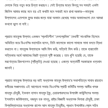
দেশকে নিয়ে নতুন করে চিন্তা করছেন। সেই চিন্তার মধ্যে কিন্তু সব সময়ই একটা
জিনিস আমার কাছে মনে হয় এই কথাটা মনে সবারই মনে রাখা দরকার—মাহফুজ
উল্লাহসহ এদেশকে সুন্দর করার জন্য যারা অবদান রেখেছে সবার অবদানগুলো যেন আমরা
কখনো ভুলে না যাই।
প্রয়াত মাহফুজ উল্লাহ একজন ‘প্রগতিশীল’ ‘দেশপ্রেমিক’ ‘মেধাবী’ সাংবাদিক হিসেবে
অভিহিত করে বিএনপির মহাসচিব বলেন, তিনি কালোকে কালো সাদাকে সাদা বলতে দ্বিধা
করতেন না। মাহফুজ উল্লাহকে আমি মিস করি, সত্যিই মিস করি। তাকে হারানোটা
সত্যিকার অর্থে আমাদের বিরাট শূন্যতা সৃষ্টি করেছে। তবে খুশি হয়েছি যে, তাকে
মরণোত্তর রিকগনেশন (স্বীকৃতি) দেওয়া হয়েছে। এজন্য অন্তর্বর্তী সরকারকে ধন্যবাদ
জানাই।
প্রয়াত মাহফুজ উল্লাহর বড় ভাই অধ্যাপক মাহবুব উল্লাহ‘র সভাপতিত্বে সাবাব রায়হান
কবীরের সঞ্চালনায় এই আলোচনা সভায় বিএনপির স্থায়ী কমিটির সদস্য আমীর খসরু
মাহমুদ চৌধুরী, ইকবাল হাসান মাহমুদ টুকু, চেয়ারপারসনের উপদেষ্টা কাউন্সিলের সদস্য
ইসমাইল জবিউল্লাহ, নজমুল হক নান্নু, রাষ্ট্র বিজ্ঞানী অধ্যাপক দিলারা চৌধুরী, ঢাকা
বিশ্ববিদ্যালয়ের অধ্যাপক রাশেদ আল মাহমুদ তিতুমীর, প্রধান উপদেষ্টার প্রেস সচিব