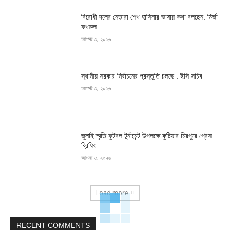
বিরোধী দলের নেতারা শেখ হাসিনার ভাষায় কথা বলছেন: মির্জা
ফখরুল
আগস্ট ৩, ২০২৬
স্থানীয় সরকার নির্বাচনের প্রস্তুতি চলছে : ইসি সচিব
আগস্ট ৩, ২০২৬
জুলাই স্মৃতি ফুটবল টুর্নামেন্ট উপলক্ষে কুষ্টিয়ার মিরপুরে প্রেস
ব্রিফিং
আগস্ট ৩, ২০২৬
Load more
RECENT COMMENTS