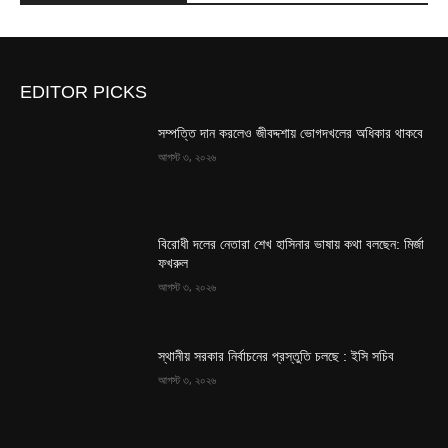
EDITOR PICKS
সম্পত্তি দান করলেও জীবদ্দশায় ভোগদখলের অধিকার থাকবে
আগস্ট ৩, ২০২৬
বিরোধী দলের নেতারা শেখ হাসিনার ভাষায় কথা বলছেন: মির্জা
ফখরুল
আগস্ট ৩, ২০২৬
স্থানীয় সরকার নির্বাচনের প্রস্তুতি চলছে : ইসি সচিব
আগস্ট ৩, ২০২৬