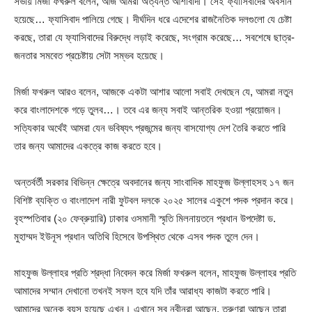
সভায় মির্জা ফখরুল বলেন, আজ আমরা অত্যন্ত আশাবাদী। সেই ফ্যাসিবাদের অবসান
হয়েছে… ফ্যাসিবাদ পালিয়ে গেছে। দীর্ঘদিন ধরে এদেশের রাজনৈতিক দলগুলো যে চেষ্টা
করছে, তারা যে ফ্যাসিবাদের বিরুদ্ধে লড়াই করেছে, সংগ্রাম করেছে… সবশেষে ছাত্র-
জনতার সমবেত প্রচেষ্টায় সেটা সম্ভব হয়েছে।
মির্জা ফখরুল আরও বলেন, আজকে একটা আশার আলো সবাই দেখছেন যে, আমরা নতুন
করে বাংলাদেশকে গড়ে তুলব…। তবে এর জন্য সবাই আন্তরিক হওয়া প্রয়োজন।
সত্যিকার অর্থেই আমরা যেন ভবিষ্যৎ প্রজন্মের জন্য বাসযোগ্য দেশ তৈরি করতে পারি
তার জন্য আমাদের একত্রে কাজ করতে হবে।
অন্তর্বর্তী সরকার বিভিন্ন ক্ষেত্রে অবদানের জন্য সাংবাদিক মাহফুজ উল্লাহসহ ১৭ জন
বিশিষ্ট ব্যক্তি ও বাংলাদেশ নারী ফুটবল দলকে ২০২৫ সালের একুশে পদক প্রদান করে।
বৃহস্পতিবার (২০ ফেব্রুয়ারি) ঢাকার ওসমানী স্মৃতি মিলনায়তনে প্রধান উপদেষ্টা ড.
মুহাম্মদ ইউনূস প্রধান অতিথি হিসেবে উপস্থিত থেকে এসব পদক তুলে দেন।
মাহফুজ উল্লাহর প্রতি শ্রদ্ধা নিবেদন করে মির্জা ফখরুল বলেন, মাহফুজ উল্লাহর প্রতি
আমাদের সম্মান দেখানো তখনই সফল হবে যদি তাঁর আরাধ্য কাজটা করতে পারি।
আমাদের অনেক বয়স হয়েছে এখন। এখানে সব নবীনরা আছেন, তরুণরা আছেন তারা