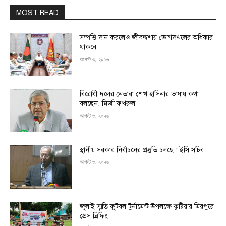
MOST READ
সম্পত্তি দান করলেও জীবদ্দশায় ভোগদখলের অধিকার
থাকবে
আগস্ট ৩, ২০২৬
বিরোধী দলের নেতারা শেখ হাসিনার ভাষায় কথা
বলছেন: মির্জা ফখরুল
আগস্ট ৩, ২০২৬
স্থানীয় সরকার নির্বাচনের প্রস্তুতি চলছে : ইসি সচিব
আগস্ট ৩, ২০২৬
জুলাই স্মৃতি ফুটবল টুর্নামেন্ট উপলক্ষে কুষ্টিয়ার মিরপুরে
প্রেস ব্রিফিং