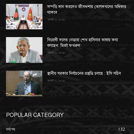
সম্পত্তি দান করলেও জীবদ্দশায় ভোগদখলের অধিকার
থাকবে
আগস্ট ৩, ২০২৬
বিরোধী দলের নেতারা শেখ হাসিনার ভাষায় কথা
বলছেন: মির্জা ফখরুল
আগস্ট ৩, ২০২৬
স্থানীয় সরকার নির্বাচনের প্রস্তুতি চলছে : ইসি সচিব
আগস্ট ৩, ২০২৬
POPULAR CATEGORY
সর্বশেষ
132