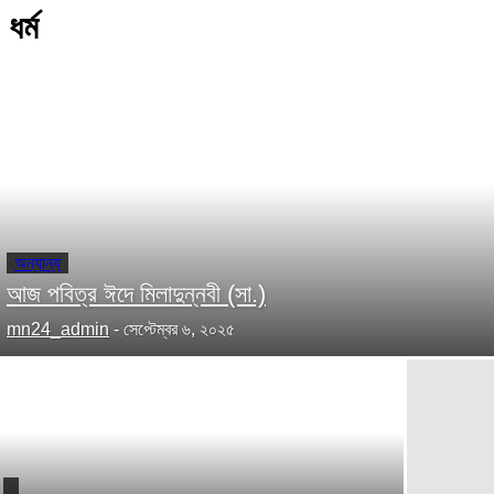
ধর্ম
অন্যান্য
আজ পবিত্র ঈদে মিলাদুন্নবী (সা.)
mn24_admin
-
সেপ্টেম্বর ৬, ২০২৫