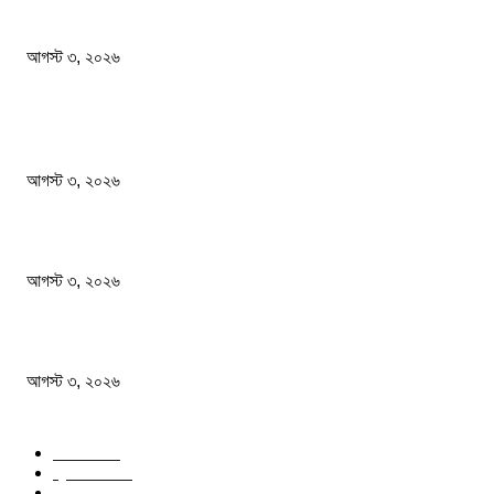
স্থানীয় সরকার নির্বাচনের প্রস্তুতি চলছে : ইসি সচিব
আগস্ট ৩, ২০২৬
POPULAR POSTS
সম্পত্তি দান করলেও জীবদ্দশায় ভোগদখলের অধিকার থাকবে
আগস্ট ৩, ২০২৬
বিরোধী দলের নেতারা শেখ হাসিনার ভাষায় কথা বলছেন: মির্জা ফখরুল
আগস্ট ৩, ২০২৬
স্থানীয় সরকার নির্বাচনের প্রস্তুতি চলছে : ইসি সচিব
আগস্ট ৩, ২০২৬
POPULAR CATEGORY
সর্বশেষ
132
প্রধান খবর
76
জাতীয়
68