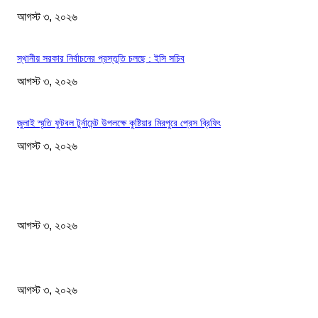
আগস্ট ৩, ২০২৬
স্থানীয় সরকার নির্বাচনের প্রস্তুতি চলছে : ইসি সচিব
আগস্ট ৩, ২০২৬
জুলাই স্মৃতি ফুটবল টুর্নামেন্ট উপলক্ষে কুষ্টিয়ার মিরপুরে প্রেস ব্রিফিং
আগস্ট ৩, ২০২৬
EDITOR PICKS
সম্পত্তি দান করলেও জীবদ্দশায় ভোগদখলের অধিকার থাকবে
আগস্ট ৩, ২০২৬
বিরোধী দলের নেতারা শেখ হাসিনার ভাষায় কথা বলছেন: মির্জা ফখরুল
আগস্ট ৩, ২০২৬